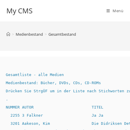
My CMS
Menü
>
Medienbestand
>
Gesamtbestand