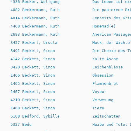
5327 Bedu                          Huzbo und Toto: Die verzauberte Bohne                  Buch          23.08.1993 JC     J                               3
   309 Beer, Natalie                 Das unruhige Herz                                      Buch     1974            DR.B   D                               3
  3385 Beesley, Lawrence             Titanic - Augenzeuge der Katastrophe                   Buch          22.03.1995 DR     D                               3
  3878 Behrend, Katrin               Pudel                                                  Buch     1999 28.03.2011 VL.ZT  S            978-3-7742-2130    3
  1043 Beigbeder, Frederic           39,90                                                  Buch     2001 24.08.2014 GT     D            978-3-498-00617    3
  5211 Beisner, Monika               Verkehrte Welt                                         Buch          23.08.1993 JD     J                               3
   835 Beling, Claus                 Drum stirb auch du                                     Buch     2014 25.01.2015 DR.D   D            978-3-404-16924    3
  1657 Belitz, Bettina               Kapitän Feinripp geht baden                            Buch     2010 30.01.2019 JE     J            978-3-7855-6987    3
  1656 Belitz, Bettina               Falsch gedacht. Herr Katzendieb!                       Buch     2010 30.01.2019 JE     J            978-3-7855-6949    3
  2348 Bellemare, Pierre             Depesche aus dem Jenseits                              Buch          26.07.1998 DR     D                               3
  1928 Beneckes, Mark                Kat Menschiks & des Diplombiologen Mark Beneckes illustBuch     2025 06.06.2021 NN.T   S            978-3-86971-201    3
  1111 Benes-Oeller, Margit          Duftpflanzen für naturnahe Gärten                      Buch     2007 05.07.2015 VL.Z   S            978-3-7040-2208    3
  3804 Benni Bär                     Benni Bär                                              Buch          24.10.2010 JD     J                               3
  4389 Bentow, Max                   Die Puppenmacherin                                     Buch     2012 04.11.2012 DR.D   D            978-3-442-20404    3
 51958 Berben, Iris                  Rilke in Love                                          Hörbuch       28.04.2016 TD.DE  T                               3
  1470 Berg, Eric                    Das Küstengrab                                         Hörbuch  2014 28.01.2018 TD.DE  T                               3
  2748 Berg, Sibylle                 Der Mann schläft                                       Buch     2009 13.04.2014 DR.G   D            978-3-446-23388    3
  1718 Berg, Sibylle                 GRM-Brainfuck                                          Buch     2019 08.09.2019 DR.U   D            978-3-462-05143    3
  3672 Berger                        Von Gutenberg zum World Wide Web                       Buch     2000 03.11.2000 J.SCH  J            978-3-85191-190    3
  2150 Berger Gabi, Langenus Ron     Weit ist das Meer                                      Buch          06.07.1997 JE     J                               3
  3673 Berger, Astrid                Lernen find ich ziemlich cool                          Buch          03.11.2000 N/VL.  S                               3
  4079